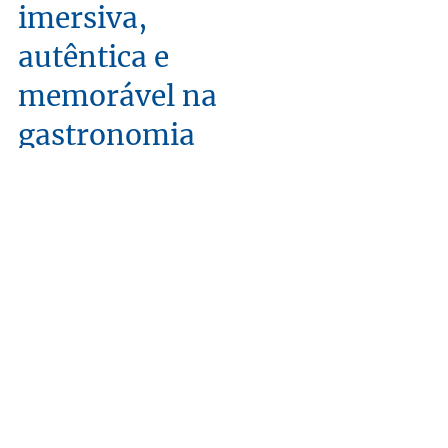
Uma experiência
imersiva,
autêntica e
memorável na
gastronomia
portuguesa
Com paixão, o STŌ conecta pessoas, histórias,
produtores locais em torno da tradicional
comida portuguesa.
Todas las entradas
(3)
3 posts