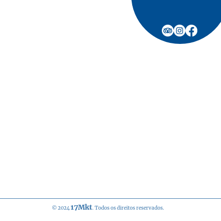
 segunda a segunda.
h30 *
0 *
ra antes do horário de
ados podem sofrer
io devido a aumentos de
ualizações na nossa
Termos de Utilização
Política d
17Mkt
© 2024
. Todos os direitos reservados.