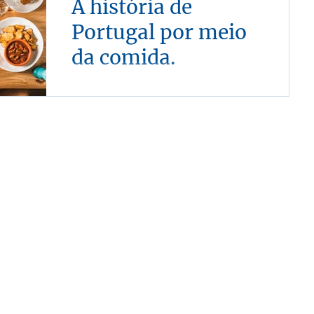
A história de
Portugal por meio
da comida.
De pratos familiares a iguarias
desconhecidas, cada mordida é uma
jornada sensorial que nos transporta
através do tempo e do espaço.