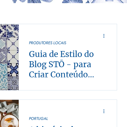
PRODUTORES LOCAIS
Guia de Estilo do
Blog STŌ - para
Criar Conteúdo
Irresistível!
Este manual irá orientá-lo(a) na criação
de conteúdos autênticos e envolventes
que deixarão os nossos leitores com
água na boca!
PORTUGAL