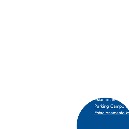
Estacionamentos 
0-227 Lisboa, Portugal
P
Parking Campo d
Estacionamento M