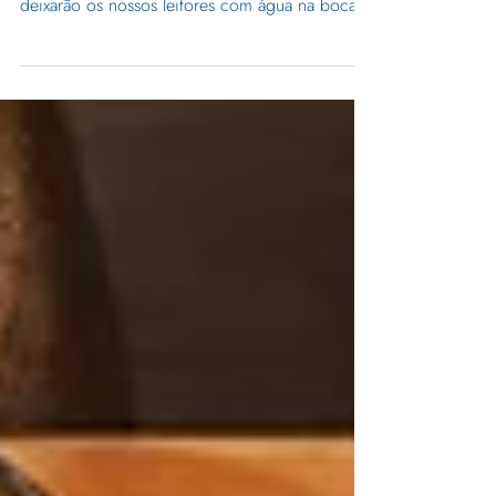
Este manual irá orientá-lo(a) na criação de
conteúdos autênticos e envolventes que
deixarão os nossos leitores com água na boca!