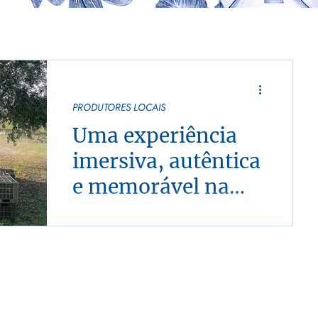
PRODUTORES LOCAIS
Uma experiência
imersiva, autêntica
e memorável na
gastronomia
Com paixão, o STŌ conecta pessoas,
portuguesa
histórias, produtores locais em torno da
tradicional comida portuguesa.