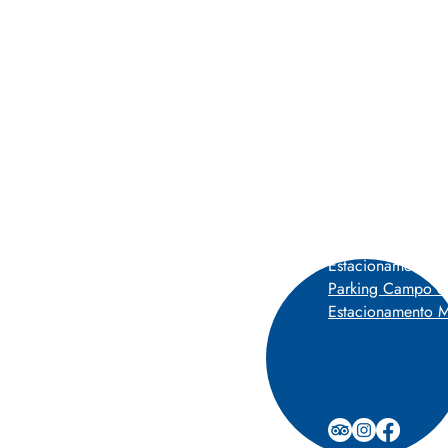
Estacionamentos 
0-227 Lisboa, Portugal
P
Parking Campo d
Estacionamento M
 segunda a segunda.