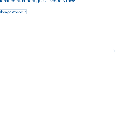
icional comida portuguesa. Good Vibes!
isboa
gastronomia