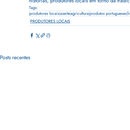
histórias, produtores locais em torno da trad
Tags:
produtores locais
azeite
agricultura
produtos portugueses
l
PRODUTORES LOCAIS
Posts recentes