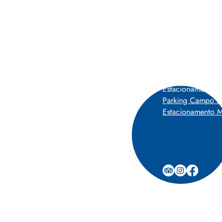
Estacionamentos 
0-227 Lisboa, Portugal
P
Parking Campo d
Estacionamento M
 segunda a segunda.
h30 *
0 *
ra antes do horário de