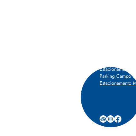
Estacionamentos 
0-227 Lisboa, Portugal
P
Parking Campo d
Estacionamento M
 segunda a segunda.
h30 *
0 *