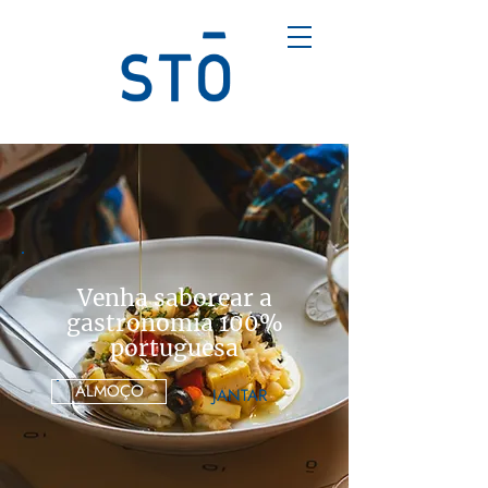
Venha saborear a
gastronomia 100%
portuguesa
ALMOÇO
JANTAR